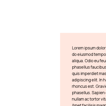
Lorem ipsum dolor 
do eiusmod tempor 
aliqua. Odio eu feu
phasellus faucibu
quis imperdiet mas
adipiscing elit. In
rhoncus est. Gravid
phasellus. Sapien 
nullam ac tortor vi
Amet facilisis mag