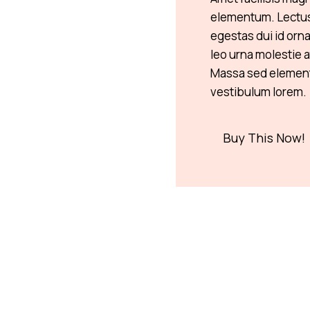
elementum. Lectus s
egestas dui id orn
leo urna molestie a
Massa sed elemen
vestibulum lorem.
Buy This Now!